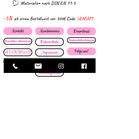
Materialien nach DIN EN 71-3
-5%
ab einem Bestellwert von 300€ Code:
5RABATT
Kontakt
Kundenservice
Download
Konformitätsbescheinigung
Newsletter abonnieren
Datenschutz
Folge uns!
+43 6763812251
Impressum
materialfee@outlook.com
AGB
Widerrufsrecht
Zahlung
Versand
Sicher bezahlen
Versicherter
Versand
Barzahlung bei Abholung