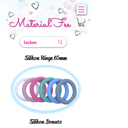
MaterialFee
Silikon Ringe 65mm
Silikon Donuts