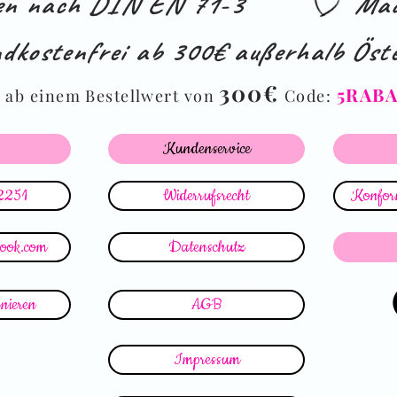
ien nach DIN EN 71-3
Mad
dkostenfrei ab 300€ außerhalb Öste
%
300€
5RAB
ab einem Bestellwert von
Code:
Kundenservice
2251
Widerrufsrecht
Konform
look.com
Datenschutz
nieren
AGB
Impressum