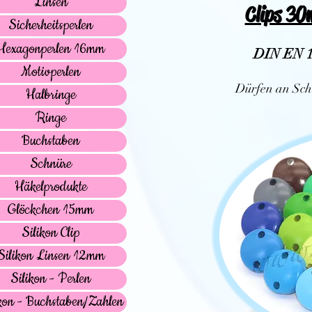
Linsen
Clips 30
Sicherheitsperlen
Hexagonperlen 16mm
DIN EN 1
Motivperlen
Dürfen an Sch
Halbringe
Ringe
Buchstaben
Schnüre
Häkelprodukte
Glöckchen 15mm
Silikon Clip
Silikon Linsen 12mm
Silikon - Perlen
kon - Buchstaben/Zahlen