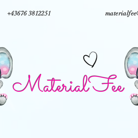
+43676 3812251
materialfe
MaterialFee