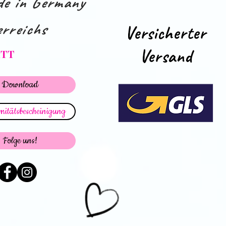
e in Germany
rreichs
Versicherter
Versand
ATT
Download
itätsbescheinigung
Folge uns!