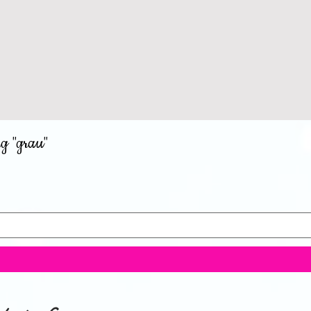
g "grau"