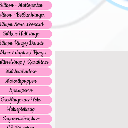
Silikon - Motivperlen
ilikon - Beißanhänger
Silikon Serie Leopard
Silikon Halbringe
Silikon Ringe/Donuts
ilikon Adapter / Ringe
lüsselringe / Karabiner
Milchzahndose
Motorikpuppen
Sparkassen
Greiflinge aus Holz
Holzspielzeug
Organzasäckchen