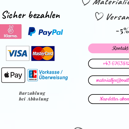
Material
Sicher bezahlen
Versan
-5
Kontakt
+43 676381
materialfee@out
Barzahlung
Newsletter abon
bei Abholung