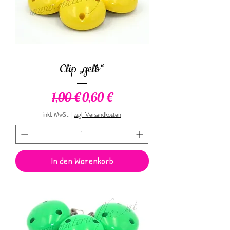
Clip „gelb“
Standardpreis
Sale-Preis
1,00 €
0,60 €
inkl. MwSt.
|
zzgl. Versandkosten
In den Warenkorb