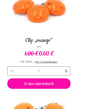
Clip „orange“
Standardpreis
Sale-Preis
1,00 €
0,60 €
inkl. MwSt.
|
zzgl. Versandkosten
In den Warenkorb