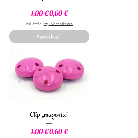
Standardpreis
Sale-Preis
1,00 €
0,60 €
inkl. MwSt.
|
zzgl. Versandkosten
Ausverkauft
Clip „magenta“
Standardpreis
Sale-Preis
1,00 €
0,60 €