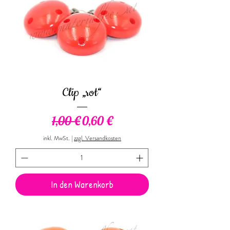
Clip „rot“
Standardpreis
Sale-Preis
1,00 €
0,60 €
inkl. MwSt.
|
zzgl. Versandkosten
In den Warenkorb