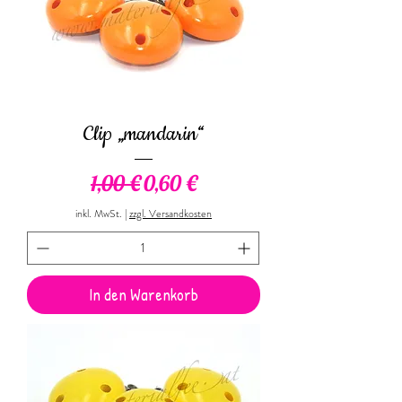
Clip „mandarin“
Standardpreis
Sale-Preis
1,00 €
0,60 €
inkl. MwSt.
|
zzgl. Versandkosten
In den Warenkorb