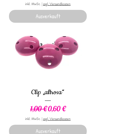
inkl. MwSt.
|
zzgl. Versandkosten
Ausverkauft
Clip „altrosa“
Standardpreis
Sale-Preis
1,00 €
0,60 €
inkl. MwSt.
|
zzgl. Versandkosten
Ausverkauft