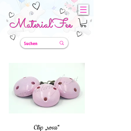
MaterialFee
Clip „rosa“