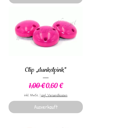
Clip „dunkelpink“
Standardpreis
Sale-Preis
1,00 €
0,60 €
inkl. MwSt.
|
zzgl. Versandkosten
Ausverkauft