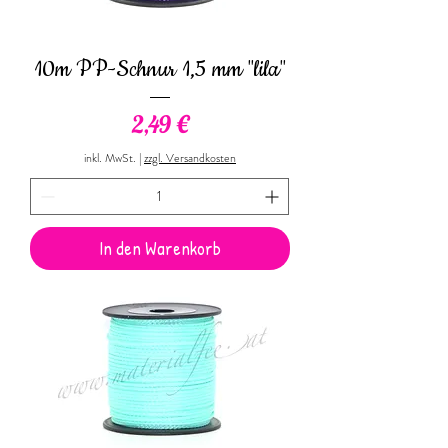
10m PP-Schnur 1,5 mm "lila"
Preis
2,49 €
inkl. MwSt.
|
zzgl. Versandkosten
In den Warenkorb