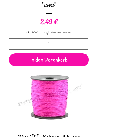
"rosa"
Preis
2,49 €
inkl. MwSt.
|
zzgl. Versandkosten
In den Warenkorb