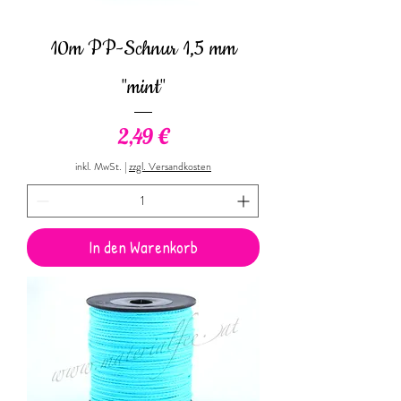
10m PP-Schnur 1,5 mm
"mint"
Preis
2,49 €
inkl. MwSt.
|
zzgl. Versandkosten
In den Warenkorb