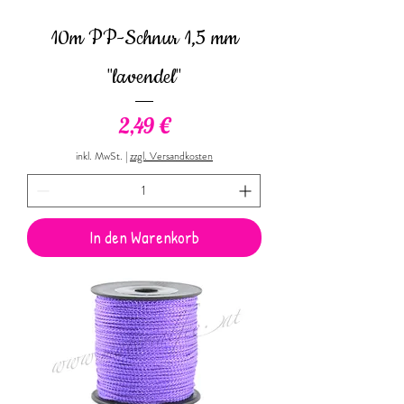
10m PP-Schnur 1,5 mm
"lavendel"
Preis
2,49 €
inkl. MwSt.
|
zzgl. Versandkosten
In den Warenkorb