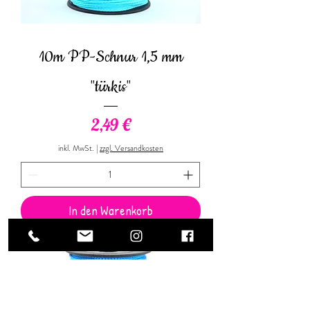
10m PP-Schnur 1,5 mm
"türkis"
Preis
2,49 €
inkl. MwSt.
|
zzgl. Versandkosten
In den Warenkorb