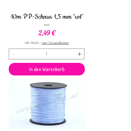
10m PP-Schnur 1,5 mm "rot"
Preis
2,49 €
inkl. MwSt.
|
zzgl. Versandkosten
In den Warenkorb