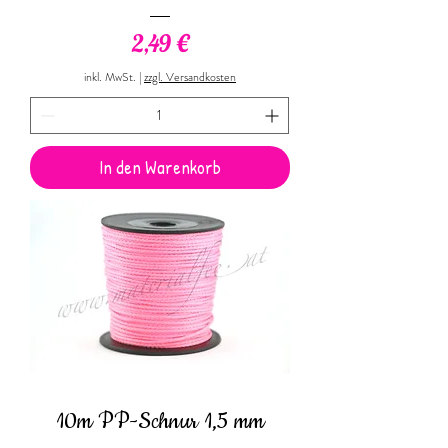
Preis
2,49 €
inkl. MwSt.
|
zzgl. Versandkosten
In den Warenkorb
10m PP-Schnur 1,5 mm