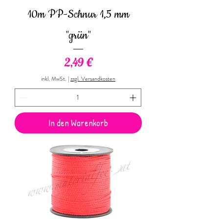
10m PP-Schnur 1,5 mm
"grün"
Preis
2,49 €
inkl. MwSt.
|
zzgl. Versandkosten
In den Warenkorb