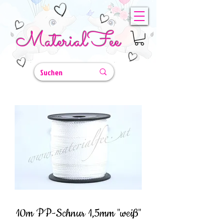
MaterialFee
10m PP-Schnur 1,5mm "weiß"