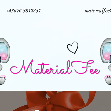
+43676 3812251
materialfe
MaterialFee