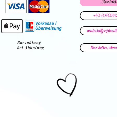
Kontakt
+43 676381
materialfee@out
Barzahlung
Newsletter abon
bei Abholung