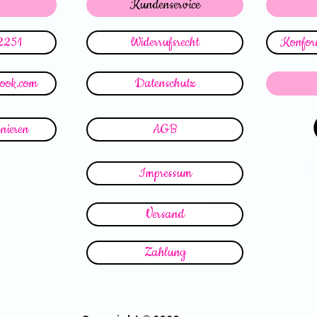
Kundenservice
2251
Widerrufsrecht
Konform
look.com
Datenschutz
nieren
AGB
Impressum
Versand
Zahlung