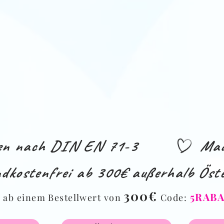
ien nach DIN EN 71-3
Mad
dkostenfrei ab 300€ außerhalb Öste
%
300€
5RAB
ab einem Bestellwert von
Code: