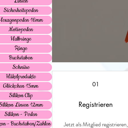
Linsen
Sicherheitsperlen
Hexagonperlen 16mm
Motivperlen
Halbringe
Ringe
Buchstaben
Schnüre
Häkelprodukte
01
Glöckchen 15mm
Silikon Clip
Registrieren
Silikon Linsen 12mm
Silikon - Perlen
kon - Buchstaben/Zahlen
Jetzt als Mitglied registrieren,