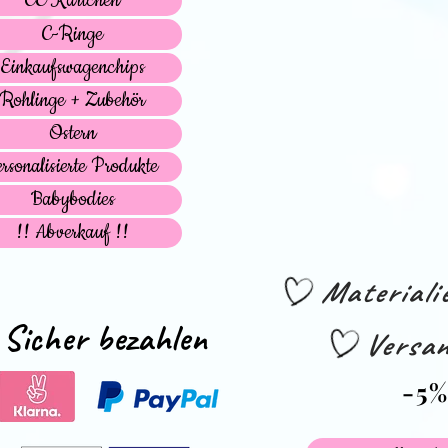
CE Kärtchen
C-Ringe
Einkaufswagenchips
Rohlinge + Zubehör
Ostern
ersonalisierte Produkte
Babybodies
!! Abverkauf !!
Material
Sicher bezahlen
Versan
-5