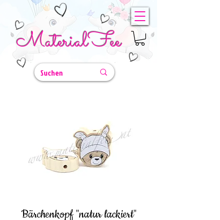
MaterialFee
Bärchenkopf "natur lackiert"