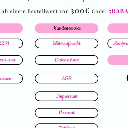
%
300€
5RAB
ab einem Bestellwert von
Code:
Kundenservice
2251
Widerrufsrecht
Konform
look.com
Datenschutz
nieren
AGB
Impressum
Versand