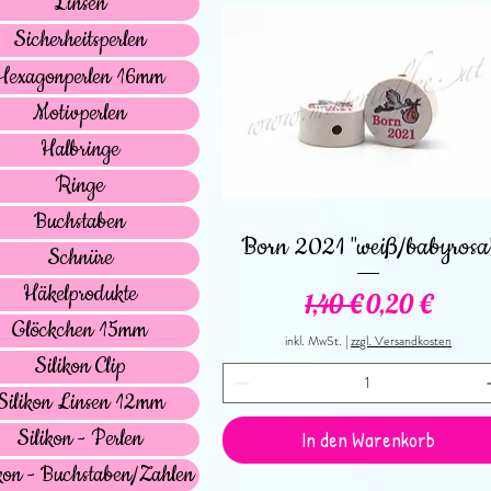
Linsen
Sicherheitsperlen
Hexagonperlen 16mm
Motivperlen
Halbringe
Ringe
Buchstaben
Schnellansicht
Born 2021 "weiß/babyrosa
Schnüre
Häkelprodukte
Standardpreis
Sale-Preis
1,40 €
0,20 €
Glöckchen 15mm
inkl. MwSt.
|
zzgl. Versandkosten
Silikon Clip
Silikon Linsen 12mm
Silikon - Perlen
In den Warenkorb
kon - Buchstaben/Zahlen