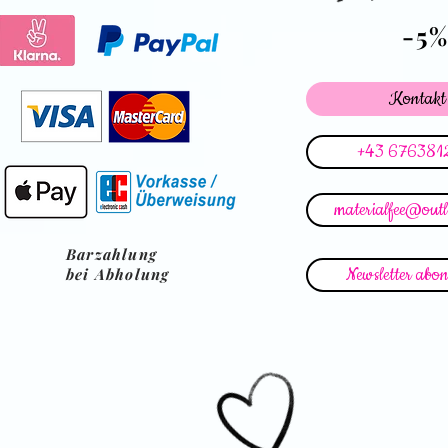
-5
Kontakt
+43 676381
materialfee@out
Barzahlung
Newsletter abon
bei Abholung