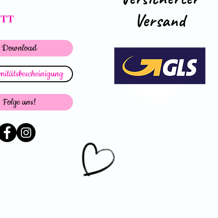
Versand
ATT
Download
itätsbescheinigung
Folge uns!