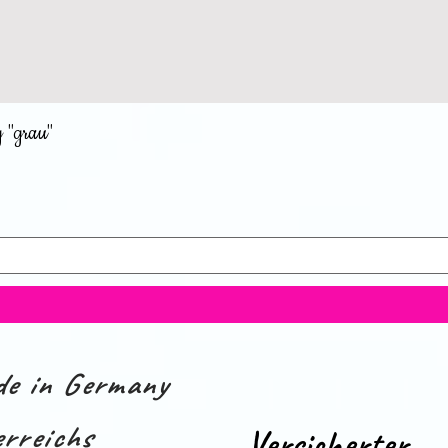
 "grau"
e in Germany
rreichs
Versicherter