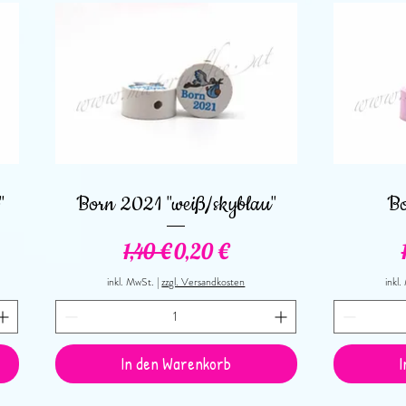
Schnellansicht
"
Born 2021 "weiß/skyblau"
Bo
Standardpreis
Sale-Preis
1,40 €
0,20 €
inkl. MwSt.
|
zzgl. Versandkosten
inkl
In den Warenkorb
I