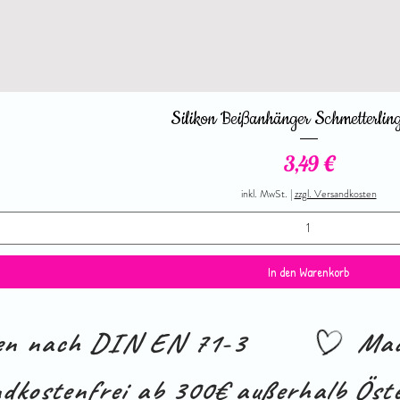
Schnellansicht
Silikon Beißanhänger Schmetterling
Preis
3,49 €
inkl. MwSt.
|
zzgl. Versandkosten
In den Warenkorb
ien nach DIN EN 71-3
Mad
dkostenfrei ab 300€ außerhalb Öste