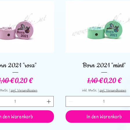
Schnellansicht
Schnellansicht
rn 2021 "rosa"
Born 2021 "mint"
Standardpreis
Sale-Preis
Standardpreis
Sale-Prei
1,40 €
0,20 €
1,40 €
0,20 €
. MwSt.
|
zzgl. Versandkosten
inkl. MwSt.
|
zzgl. Versandkosten
n den Warenkorb
In den Warenkorb