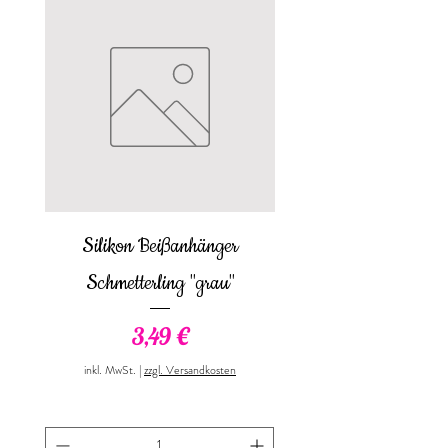
Silikon Beißanhänger
Babybody langarm "Prei
Schmetterling "grau"
Preis
3,49 €
inkl. MwSt.
inkl. MwSt.
|
zzgl. Versandkosten