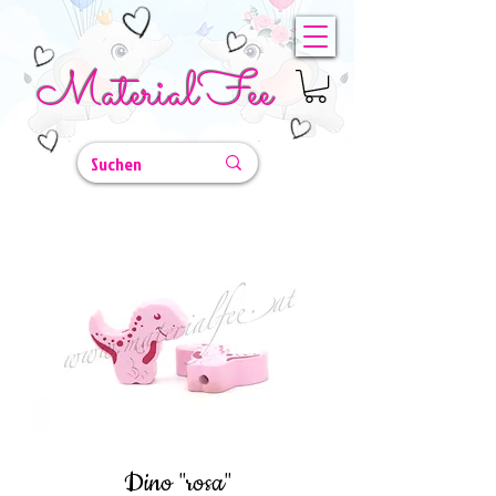
MaterialFee
Dino "rosa"