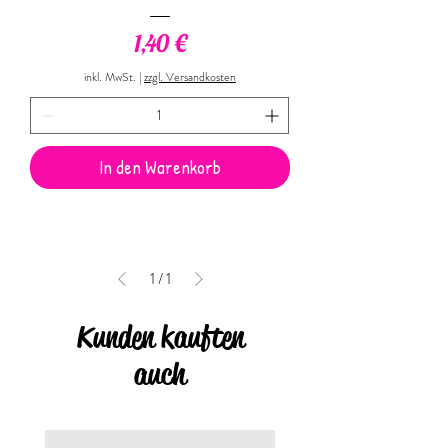
Preis
1,40 €
inkl. MwSt.
|
zzgl. Versandkosten
In den Warenkorb
1
/
1
Kunden kauften
auch