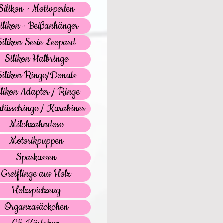
Silikon - Motivperlen
ilikon - Beißanhänger
Silikon Serie Leopard
Silikon Halbringe
Silikon Ringe/Donuts
ilikon Adapter / Ringe
lüsselringe / Karabiner
Milchzahndose
Motorikpuppen
Sparkassen
Greiflinge aus Holz
Holzspielzeug
Organzasäckchen