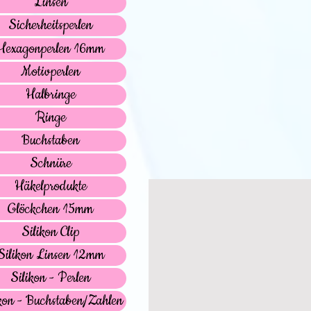
Linsen
Sicherheitsperlen
Hexagonperlen 16mm
Motivperlen
Halbringe
Ringe
Buchstaben
Schnüre
Häkelprodukte
Glöckchen 15mm
Silikon Clip
Silikon Linsen 12mm
Silikon - Perlen
kon - Buchstaben/Zahlen