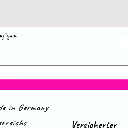
ng "grau"
e in Germany
rreichs
Versicherter