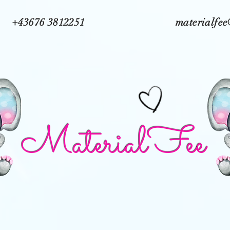
+43676 3812251
materialfe
MaterialFee