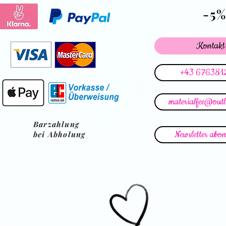
-5
Kontakt
+43 676381
materialfee@out
Barzahlung
Newsletter abon
bei Abholung