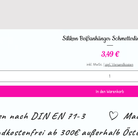
Schnellansicht
Silikon Beißanhänger Schmetterli
Preis
3,49 €
inkl. MwSt.
|
zzgl. Versandkosten
In den Warenkorb
ien nach DIN EN 71-3
Mad
dkostenfrei ab 300€ außerhalb Öste