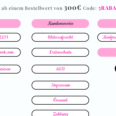
%
300€
5RAB
ab einem Bestellwert von
Code:
Kundenservice
2251
Widerrufsrecht
Konform
look.com
Datenschutz
nieren
AGB
Impressum
Versand
Zahlung