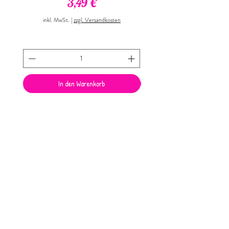
Preis
3,49 €
inkl. MwSt.
inkl. MwSt.
|
zzgl. Versandkosten
In den Warenkorb