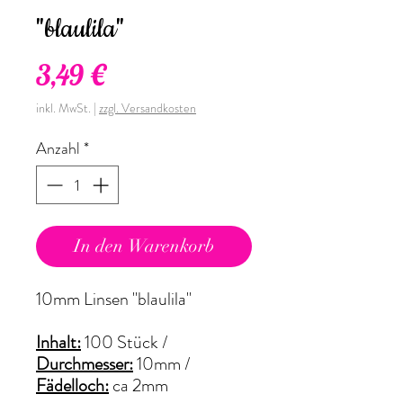
"blaulila"
Preis
3,49 €
inkl. MwSt.
|
zzgl. Versandkosten
Anzahl
*
In den Warenkorb
10mm Linsen "blaulila"
Inhalt:
100 Stück /
Durchmesser:
10mm /
Fädelloch:
ca 2mm