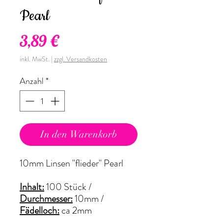
Pearl
Preis
3,89 €
inkl. MwSt.
|
zzgl. Versandkosten
Anzahl
*
In den Warenkorb
10mm Linsen "flieder" Pearl
Inhalt:
100 Stück /
Durchmesser:
10mm /
Fädelloch:
ca 2mm