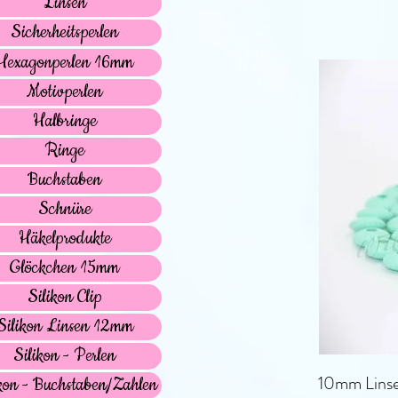
Linsen
Sicherheitsperlen
Hexagonperlen 16mm
Motivperlen
Halbringe
Ringe
Buchstaben
Schnüre
Häkelprodukte
Glöckchen 15mm
Silikon Clip
Silikon Linsen 12mm
Silikon - Perlen
10mm Linse
kon - Buchstaben/Zahlen