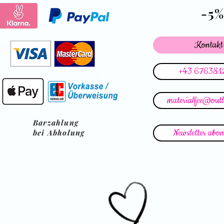
-5
Kontakt
+43 676381
materialfee@out
Barzahlung
Newsletter abon
bei Abholung