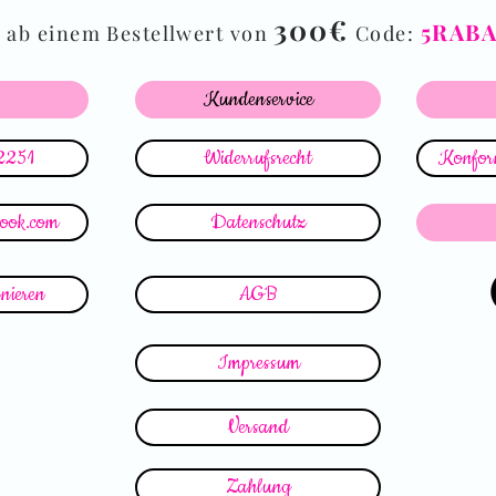
%
300€
5RAB
ab einem Bestellwert von
Code:
Kundenservice
2251
Widerrufsrecht
Konform
look.com
Datenschutz
nieren
AGB
Impressum
Versand
Zahlung