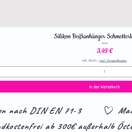
Silikon Beißanhänger Schmetterl
Preis
3,49 €
inkl. MwSt.
|
zzgl. Versandkosten
In den Warenkorb
ien nach DIN EN 71-3
Mad
dkostenfrei ab 300€ außerhalb Öste