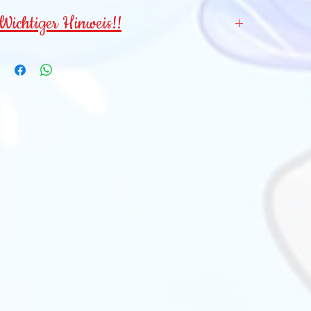
Wichtiger Hinweis!!
Wegen verschluckbarer Kleinteile für
Kinder
unter 3 Jahren NICHT geeignet
!