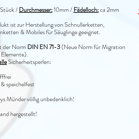
Stück /
Durchmesser:
10mm /
Fädelloch:
ca 2mm
ukt ist zur Herstellung von Schnullerketten,
ketten & Mobiles für Säuglinge geeignet.
lt der Norm
DIN EN 71-3
(Neue Norm für Migration
 Elemente).
alle
Sicherheitsperlen:
ffrei
& speichelfest
bys Münder völlig unbedenklich!
and hergestellt!