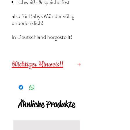
schweiß-& speichelfest
also für Babys Münder völlig
unbedenklich!
In Deutschland hergestellt!
Wichtiger Hinweis!!
Wegen verschluckbarer
Kleinteile für
Kinder unter 3
Jahren NICHT geeignet
!
Ähnliche Produkte