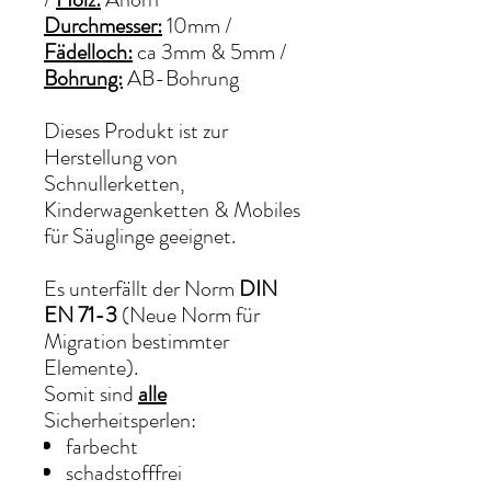
Durchmesser:
10mm /
Fädelloch:
ca 3mm & 5mm /
Bohrung:
AB-Bohrung
Dieses Produkt ist zur
Herstellung von
Schnullerketten,
Kinderwagenketten & Mobiles
für Säuglinge geeignet.
Es unterfällt der Norm
DIN
EN 71-3
(Neue Norm für
Migration bestimmter
Elemente).
Somit sind
alle
Sicherheitsperlen:
farbecht
schadstofffrei