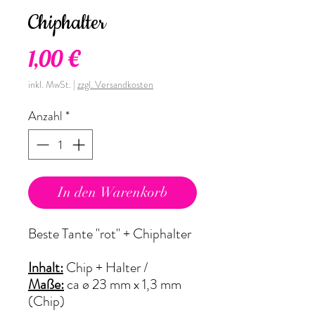
Chiphalter
Preis
1,00 €
inkl. MwSt.
|
zzgl. Versandkosten
Anzahl
*
In den Warenkorb
Beste Tante "rot" + Chiphalter
Inhalt:
Chip + Halter /
Maße:
ca ø 23 mm x 1,3 mm
(Chip)