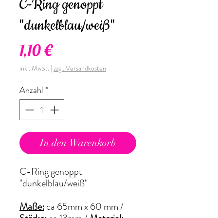
C-Ring genoppt
"dunkelblau/weiß"
Preis
1,10 €
inkl. MwSt.
|
zzgl. Versandkosten
Anzahl
*
In den Warenkorb
C-Ring genoppt
"dunkelblau/weiß"
Maße:
ca 65mm x 60 mm /