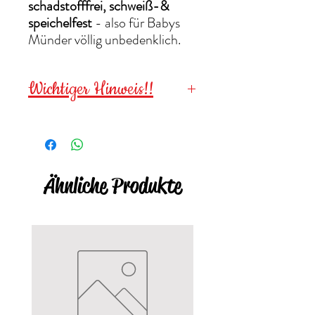
schadstofffrei, schweiß-&
speichelfest
- also für Babys
Münder völlig unbedenklich.
Wichtiger Hinweis!!
Die C-Ringe sind für die
Sterilisation & für
Kinder unter
3 Jahren
wegen
Ähnliche Produkte
verschluckbarer Kleinteile
NICHT
geeignet!