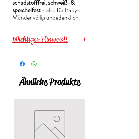
schadstofffrei, schweiß-&
speichelfest
- also für Babys
Münder völlig unbedenklich.
Wichtiger Hinweis!!
Die C-Ringe sind für die
Sterilisation & für
Kinder unter
3 Jahren
wegen
Ähnliche Produkte
verschluckbarer Kleinteile
NICHT
geeignet!