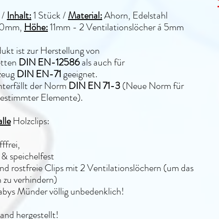
/
Inhalt:
1 Stück /
Material:
Ahorn, Edelstahl
30mm,
Höhe:
11mm - 2 Ventilationslöcher á 5mm
ukt ist zur Herstellung von
etten
DIN EN-12586
als auch für
lzeug
DIN EN-71
geeignet.
terfällt
der Norm
DIN EN 71-3
(Neue Norm für
bestimmter Elemente).
alle
Holzclips:
,
ffrei,
& speichelfest
nd rostfreie Clips mit 2 Ventilationslöchern (um das
n zu verhindern)
Babys Münder völlig unbedenklich!
and hergestellt!