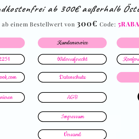
dkostenfrei ab 300€ außerhalb Öste
%
300€
5RAB
ab einem Bestellwert von
Code:
Kundenservice
2251
Widerrufsrecht
Konform
look.com
Datenschutz
nieren
AGB
Impressum
Versand