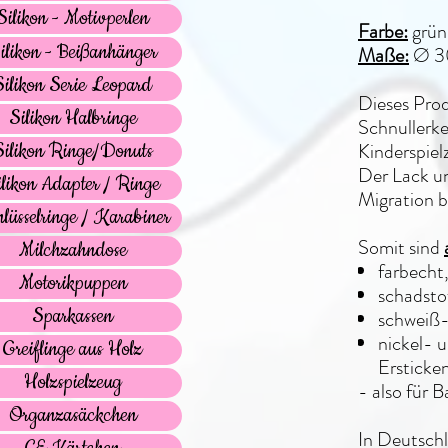
Silikon - Motivperlen
Farbe:
grün
ilikon - Beißanhänger
Maße:
Ø 
Silikon Serie Leopard
Dieses Prod
Silikon Halbringe
Schnullerk
Kinderspie
Silikon Ringe/Donuts
Der Lack un
ilikon Adapter / Ringe
Migration 
lüsselringe / Karabiner
Somit sind
Milchzahndose
farbecht
Motorikpuppen
schadstof
Sparkassen
schweiß-
nickel- u
Greiflinge aus Holz
Ersticke
Holzspielzeug
- also für 
Organzasäckchen
In Deutschl