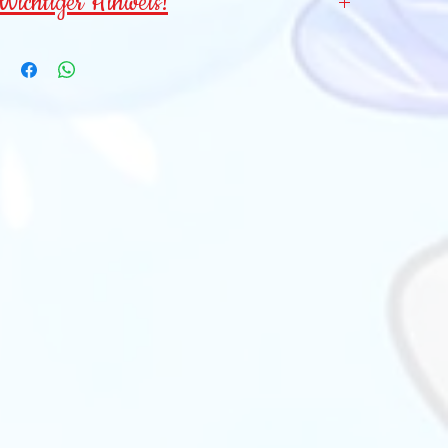
Wichtiger Hinweis!
Wegen verschluckbarer Kleinteile für
Kinder
unter 3 Jahren NICHT geeignet
!