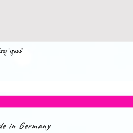
ing "grau"
e in Germany