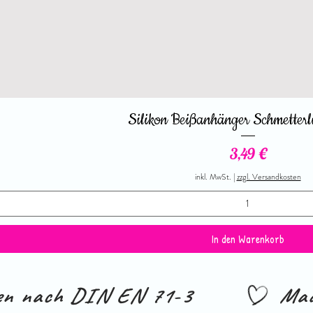
Silikon Beißanhänger Schmetterl
Preis
3,49 €
inkl. MwSt.
|
zzgl. Versandkosten
In den Warenkorb
ien nach DIN EN 71-3
Mad