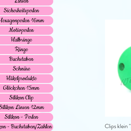
Linsen
Sicherheitsperlen
Hexagonperlen 16mm
Motivperlen
Halbringe
Ringe
Buchstaben
Schnüre
Häkelprodukte
Glöckchen 15mm
Silikon Clip
Silikon Linsen 12mm
Silikon - Perlen
Clips klein 
kon - Buchstaben/Zahlen