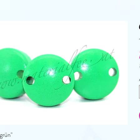
"grün"