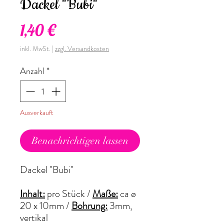
Dackel "Bubi"
Preis
1,40 €
inkl. MwSt.
|
zzgl. Versandkosten
Anzahl
*
Ausverkauft
Benachrichtigen lassen
Dackel "Bubi"
Inhalt:
pro Stück /
Maße:
ca ø
20 x 10mm /
Bohrung:
3mm,
vertikal