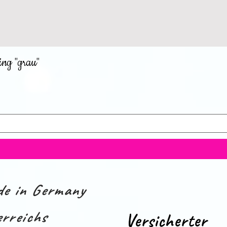
ing "grau"
e in Germany
rreichs
Versicherter