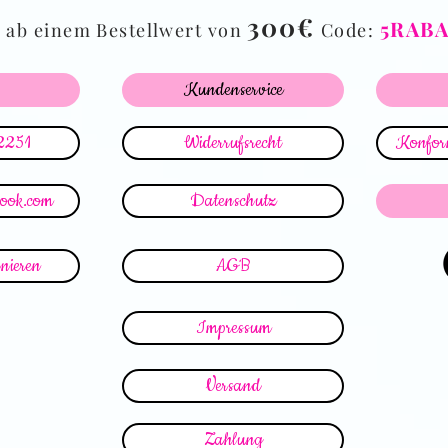
%
300€
5RAB
ab einem Bestellwert von
Code:
Kundenservice
2251
Widerrufsrecht
Konform
look.com
Datenschutz
nieren
AGB
Impressum
Versand
Zahlung