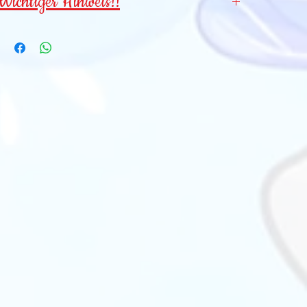
Wichtiger Hinweis!!
Wegen verschluckbarer Kleinteile für
Kinder
unter 3 Jahren NICHT geeignet
!