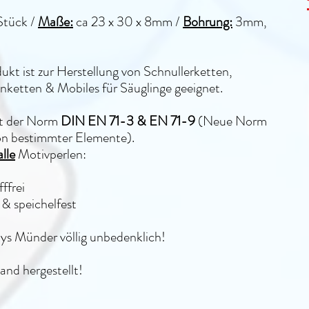
Stück /
Maße:
ca 23 x 30 x 8mm /
Bohrung:
3mm,
ukt ist zur Herstellung von Schnullerketten,
ketten & Mobiles für Säuglinge geeignet.
lt der Norm
DIN EN 71-3 & EN 71-9
(Neue Norm
on bestimmter Elemente).
alle
Motivperlen:
ffrei
& speichelfest
bys Münder völlig unbedenklich!
and hergestellt!