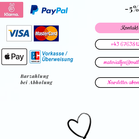
-5
Kontakt
+43 676381
materialfee@out
Barzahlung
Newsletter abon
bei Abholung