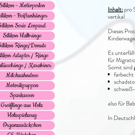
Silikon - Motivperlen
Inhalt:
pro 
ilikon - Beißanhänger
vertikal
Silikon Serie Leopard
Dieses Prod
Silikon Halbringe
Kinderwagen
Silikon Ringe/Donuts
Es unterfäl
ilikon Adapter / Ringe
für Migrati
lüsselringe / Karabiner
Somit sind
farbecht
Milchzahndose
schadstof
Motorikpuppen
schweiß-
Sparkassen
also für Ba
Greiflinge aus Holz
Holzspielzeug
In Deutschl
Organzasäckchen