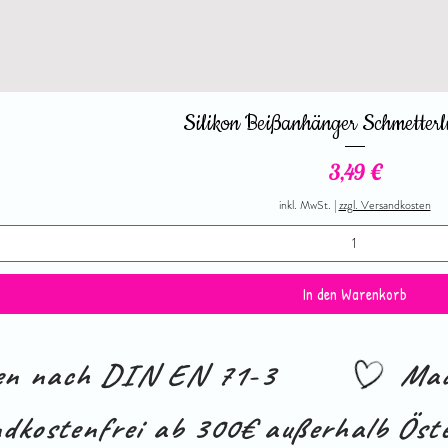
Silikon Beißanhänger Schmetterl
Preis
3,49 €
inkl. MwSt.
|
zzgl. Versandkosten
In den Warenkorb
ien nach DIN EN 71-3
Mad
dkostenfrei ab 300€ außerhalb Öste