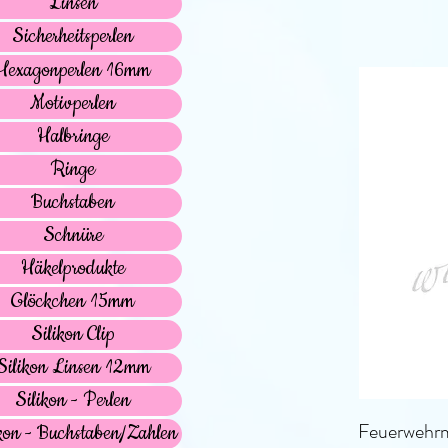
Linsen
Sicherheitsperlen
Hexagonperlen 16mm
Motivperlen
Halbringe
Ringe
Buchstaben
Schnüre
Häkelprodukte
Glöckchen 15mm
Silikon Clip
Silikon Linsen 12mm
Silikon - Perlen
Feuerwehrm
kon - Buchstaben/Zahlen