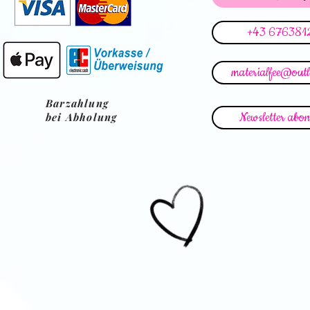
+43 676381
materialfee@out
Barzahlung
Newsletter abon
bei Abholung