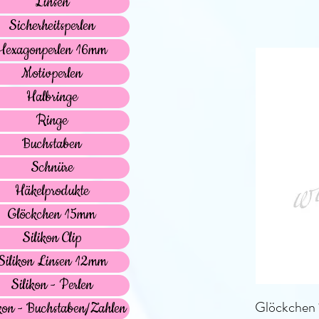
Linsen
Sicherheitsperlen
Hexagonperlen 16mm
Motivperlen
Halbringe
Ringe
Buchstaben
Schnüre
Häkelprodukte
Glöckchen 15mm
Silikon Clip
Silikon Linsen 12mm
Silikon - Perlen
Glöckchen 
kon - Buchstaben/Zahlen