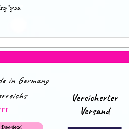
ing "grau"
e in Germany
rreichs
Versicherter
Versand
ATT
Download