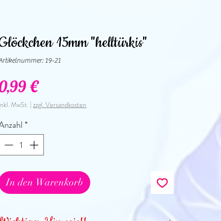
Glöckchen 15mm "helltürkis"
Artikelnummer: 19-21
Preis
0,99 €
inkl. MwSt.
|
zzgl. Versandkosten
Anzahl
*
In den Warenkorb