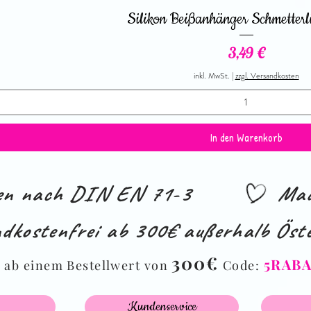
Silikon Beißanhänger Schmetterl
Preis
3,49 €
inkl. MwSt.
|
zzgl. Versandkosten
In den Warenkorb
ien nach DIN EN 71-3
Mad
dkostenfrei ab 300€ außerhalb Öste
%
300€
5RAB
ab einem Bestellwert von
Code:
Kundenservice