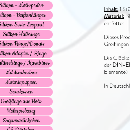
Silikon - Motivperlen
Inhalt:
1 St
ilikon - Beißanhänger
Material:
Bl
entfettet
Silikon Serie Leopard
Silikon Halbringe
Dieses Pro
Greiflingen
Silikon Ringe/Donuts
ilikon Adapter / Ringe
Die Glöckc
lüsselringe / Karabiner
der
DIN-E
Elemente)
Milchzahndose
Motorikpuppen
In Deutschl
Sparkassen
Greiflinge aus Holz
Holzspielzeug
Organzasäckchen