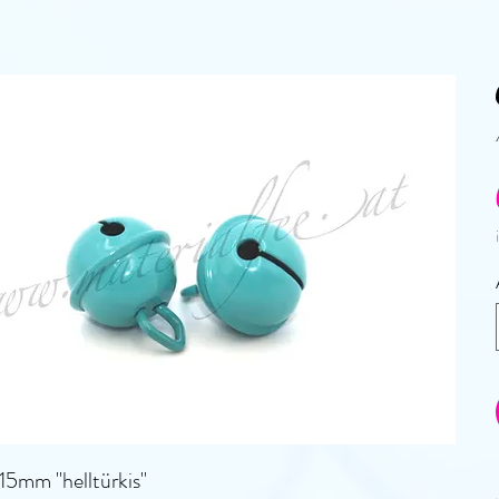
15mm "helltürkis
"