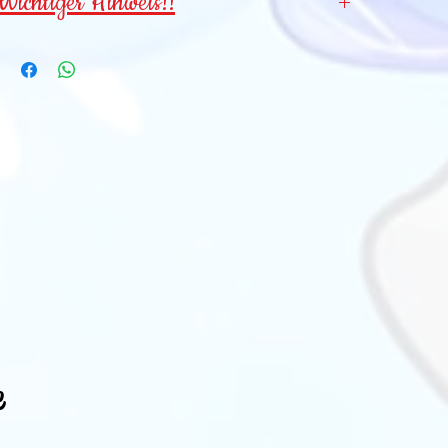
Wichtiger Hinweis!!
Wegen verschluckbarer Kleinteile für
Kinder
unter 3 Jahren NICHT geeignet!
e