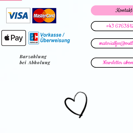
Kontakt
+43 676381
materialfee@out
Barzahlung
Newsletter abon
bei Abholung