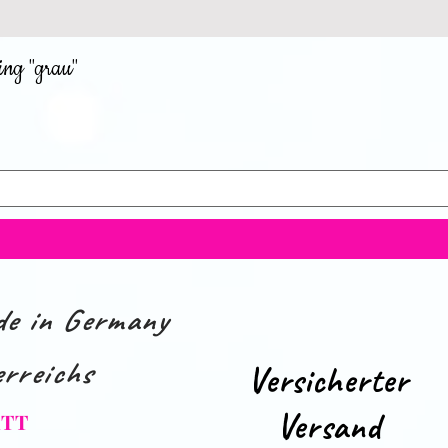
ing "grau"
e in Germany
rreichs
Versicherter
Versand
ATT