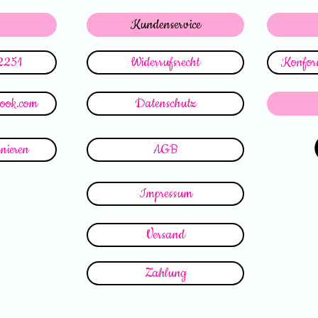
Kundenservice
2251
Widerrufsrecht
Konform
look.com
Datenschutz
nieren
AGB
Impressum
Versand
Zahlung