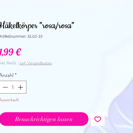
Häkelkörper "rosa/rosa"
Artikelnummer: 35.02-33
Preis
1,99 €
inkl. MwSt.
|
zzgl. Versandkosten
Anzahl
*
Ausverkauft
Benachrichtigen lassen