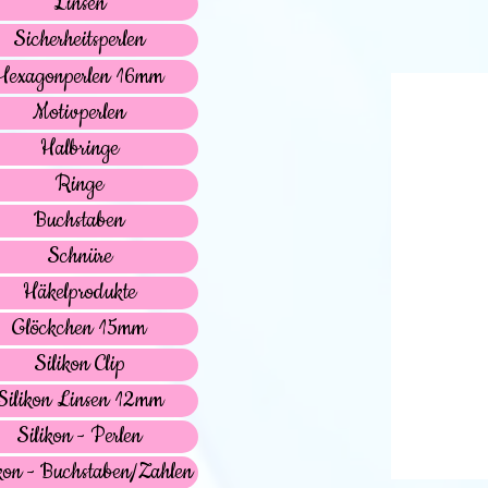
Linsen
Sicherheitsperlen
Hexagonperlen 16mm
Motivperlen
Halbringe
Ringe
Buchstaben
Schnüre
Häkelprodukte
Glöckchen 15mm
Silikon Clip
Silikon Linsen 12mm
Silikon - Perlen
kon - Buchstaben/Zahlen