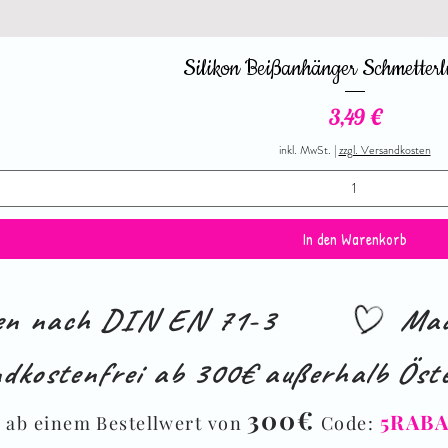
Silikon Beißanhänger Schmetterl
Preis
3,49 €
inkl. MwSt.
|
zzgl. Versandkosten
In den Warenkorb
ien nach DIN EN 71-3
Mad
dkostenfrei ab 300€ außerhalb Öste
%
300€
5RAB
ab einem Bestellwert von
Code: