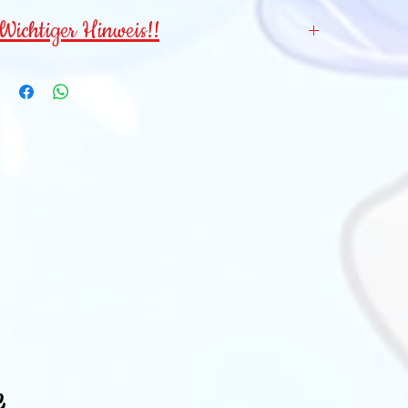
Wichtiger Hinweis!!
Wegen verschluckbarer Kleinteile für
Kinder
unter 3 Jahren NICHT geeignet
!
e