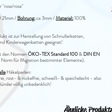
 "rosa/rosa"
Ø
21mm
/
Bohrung:
ca 3mm /
Material:
100%
ukt ist zur Herstellung von Schnullerketten,
und Kinderwagenketten geeignet!
llt den Normen
ÖKO-TEX Standard 100
&
DIN EN
Norm für Migration bestimmter Elemente).
alle
Häkelperlen:
ei, rost- & nickelfrei, schweiß- & speichelecht - also
ünder völlig unbedenklich!
Ähnliche Produkt