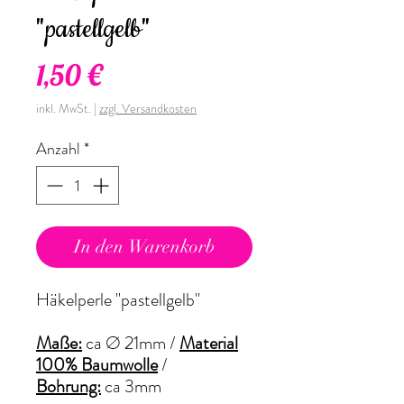
"pastellgelb"
Preis
1,50 €
inkl. MwSt.
|
zzgl. Versandkosten
Anzahl
*
In den Warenkorb
Häkelperle "pastellgelb"
Maße:
ca
Ø
21mm
/
Material
100% Baumwolle
/
Bohrung:
ca 3mm