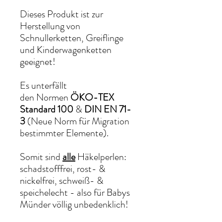
Dieses Produkt ist zur
Herstellung von
Schnullerketten, Greiflinge
und Kinderwagenketten
geeignet!
Es unterfällt
den Normen
ÖKO-TEX
Standard 100
&
DIN EN 71-
3
(Neue Norm für Migration
bestimmter Elemente).
Somit sind
alle
Häkelperlen:
schadstofffrei, rost- &
nickelfrei, schweiß- &
speichelecht - also für Babys
Münder völlig unbedenklich!