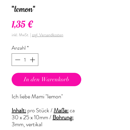
"lemon"
Preis
1,35 €
inkl. MwSt.
|
zzgl. Versandkosten
Anzahl
*
In den Warenkorb
Ich liebe Mami "lemon"
Inhalt:
pro Stück /
Maße:
ca
30 x 25 x 10mm /
Bohrung:
3mm, vertikal