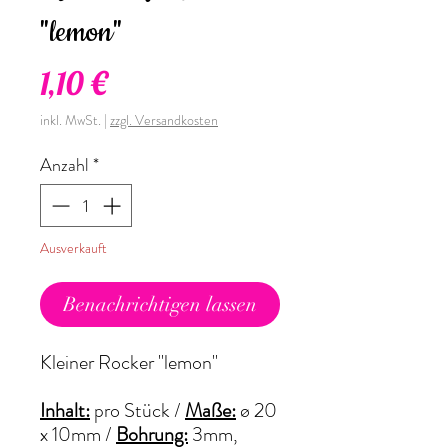
"lemon"
Preis
1,10 €
inkl. MwSt.
|
zzgl. Versandkosten
Anzahl
*
Ausverkauft
Benachrichtigen lassen
Kleiner Rocker "lemon"
Inhalt:
pro Stück /
Maße:
ø 20
x 10mm /
Bohrung:
3mm,