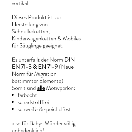
vertikal
Dieses Produkt ist zur
Herstellung von
Schnullerketten,
Kinderwagenketten & Mobiles
für Säuglinge geeignet.
Es unterfällt der Norm
DIN
EN 71-3 & EN 71-9
(Neue
Norm für Migration
bestimmter Elemente).
Somit sind
alle
Motivperlen:
farbecht
schadstofffrei
schweiß-& speichelfest
also für Babys Münder völlig
unbedenklich!