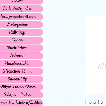
Linsen
Sicherheitsperlen
Hexagonperlen 16mm
Motivperlen
Halbringe
Ringe
Buchstaben
Schnüre
Häkelprodukte
Glöckchen 15mm
Silikon Clip
Silikon Linsen 12mm
Silikon - Perlen
Krone "hell
kon - Buchstaben/Zahlen