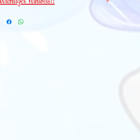
Wichtiger Hinweis!!
Wegen verschluckbarer Kleinteile für
Kinder
unter 3 Jahren NICHT geeignet
!