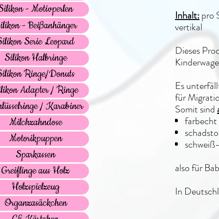
Silikon - Motivperlen
Inhalt:
pro 
ilikon - Beißanhänger
vertikal
Silikon Serie Leopard
Dieses Prod
Silikon Halbringe
Kinderwagen
Silikon Ringe/Donuts
Es unterfäl
ilikon Adapter / Ringe
für Migrati
lüsselringe / Karabiner
Somit sind
farbecht
Milchzahndose
schadstof
Motorikpuppen
schweiß-
Sparkassen
also für Ba
Greiflinge aus Holz
Holzspielzeug
In Deutschl
Organzasäckchen