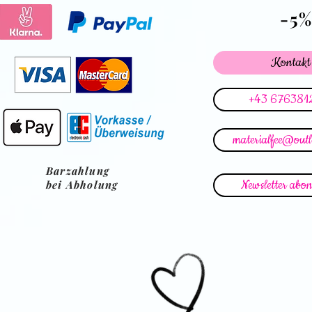
-5
Kontakt
+43 676381
materialfee@out
Barzahlung
Newsletter abon
bei Abholung