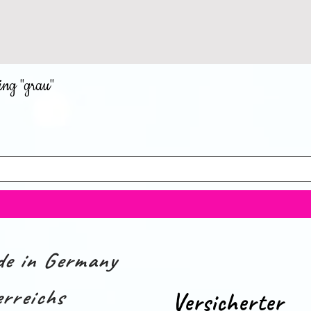
ing "grau"
e in Germany
rreichs
Versicherter