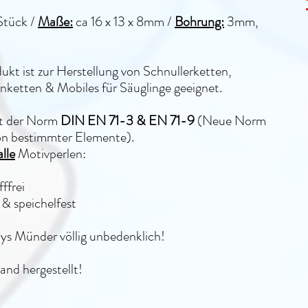
Stück /
Maße:
ca 16 x 13 x 8mm /
Bohrung:
3mm,
ukt ist zur Herstellung von Schnullerketten,
ketten & Mobiles für Säuglinge geeignet.
lt der Norm
DIN EN 71-3 & EN 71-9
(Neue Norm
on bestimmter Elemente).
alle
Motivperlen:
ffrei
& speichelfest
bys Münder völlig unbedenklich!
and hergestellt!