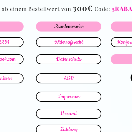
%
300€
5RAB
ab einem Bestellwert von
Code:
Kundenservice
2251
Widerrufsrecht
Konform
look.com
Datenschutz
nieren
AGB
Impressum
Versand
Zahlung