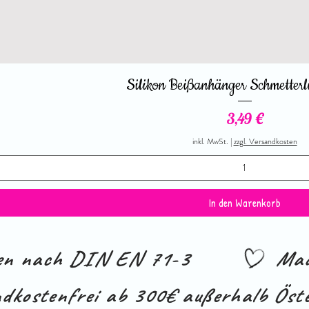
Silikon Beißanhänger Schmetterl
Preis
3,49 €
inkl. MwSt.
|
zzgl. Versandkosten
In den Warenkorb
ien nach DIN EN 71-3
Mad
dkostenfrei ab 300€ außerhalb Öste