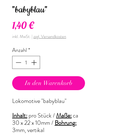
"babyblau"
Preis
1,40 €
inkl. MwSt.
|
zzgl. Versandkosten
Anzahl
*
In den Warenkorb
Lokomotive "babyblau"
Inhalt:
pro Stück /
Maße:
ca
30 x 22 x 10mm /
Bohrung:
3mm, vertikal