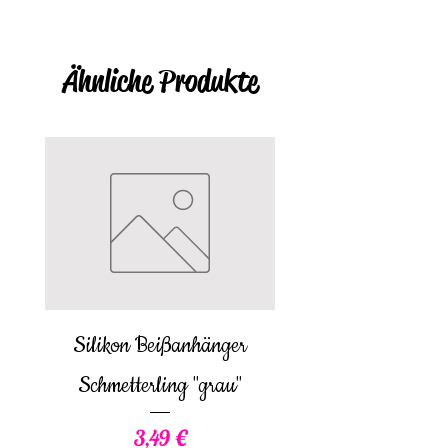
Ähnliche Produkte
Silikon Beißanhänger
Babybody langa
Schmetterling "grau"
Preis
3,49 €