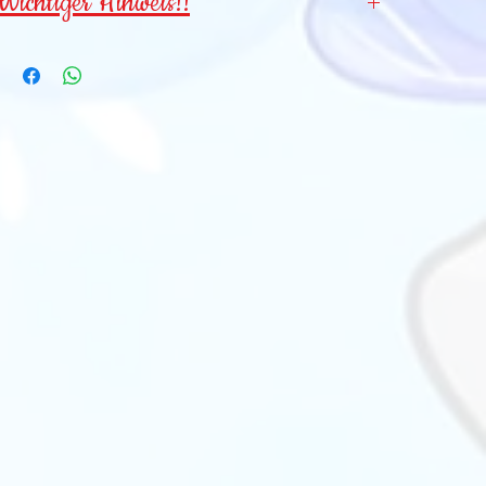
Wichtiger Hinweis!!
Wegen verschluckbarer Kleinteile für
Kinder
unter 3 Jahren NICHT geeignet
!