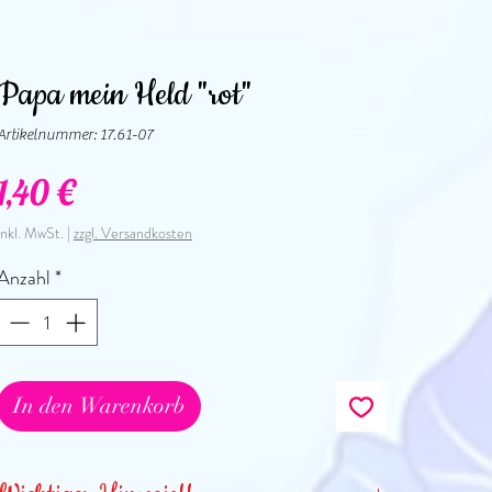
Papa mein Held "rot"
Artikelnummer: 17.61-07
Preis
1,40 €
inkl. MwSt.
|
zzgl. Versandkosten
Anzahl
*
In den Warenkorb