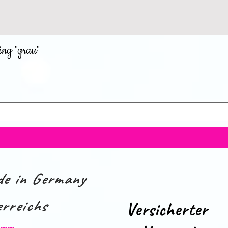
ing "grau"
e in Germany
rreichs
Versicherter