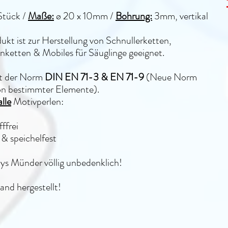
Stück /
Maße:
ø 20 x 10mm /
Bohrung:
3mm, vertikal
ukt ist zur Herstellung von Schnullerketten,
ketten & Mobiles für Säuglinge geeignet.
lt der Norm
DIN EN 71-3 & EN 71-9
(Neue Norm
on bestimmter Elemente).
alle
Motivperlen:
ffrei
& speichelfest
bys Münder völlig unbedenklich!
and hergestellt!