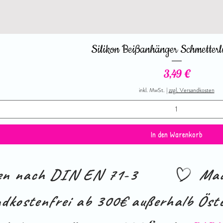
Silikon Beißanhänger Schmetterl
Preis
3,49 €
inkl. MwSt.
|
zzgl. Versandkosten
In den Warenkorb
ien nach DIN EN 71-3
Mad
dkostenfrei ab 300€ außerhalb Öste