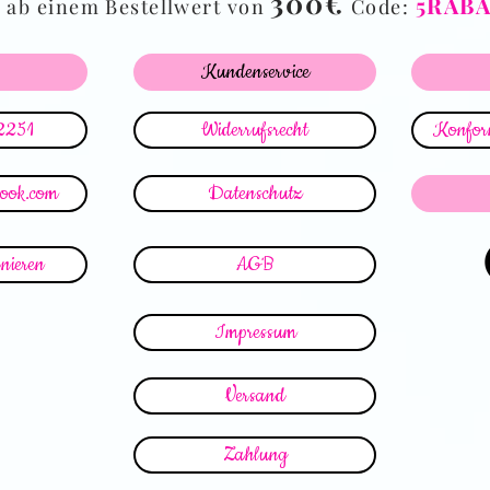
%
300€
5RAB
ab einem Bestellwert von
Code:
Kundenservice
2251
Widerrufsrecht
Konform
look.com
Datenschutz
nieren
AGB
Impressum
Versand
Zahlung