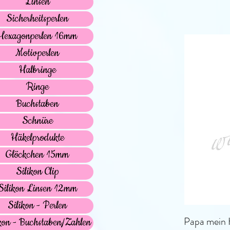
Linsen
Sicherheitsperlen
Hexagonperlen 16mm
Motivperlen
Halbringe
Ringe
Buchstaben
Schnüre
Häkelprodukte
Glöckchen 15mm
Silikon Clip
Silikon Linsen 12mm
Silikon - Perlen
Papa mein H
kon - Buchstaben/Zahlen