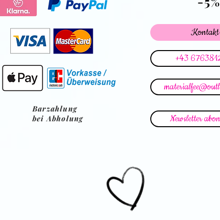
-5
Kontakt
+43 676381
materialfee@out
Barzahlung
Newsletter abon
bei Abholung