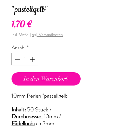
"pastellgelb"
Preis
1,70 €
inkl. MwSt.
|
zzgl. Versandkosten
Anzahl
*
In den Warenkorb
10mm Perlen "pastellgelb"
Inhalt:
50 Stück /
Durchmesser:
10mm /
Fädelloch:
ca 3mm