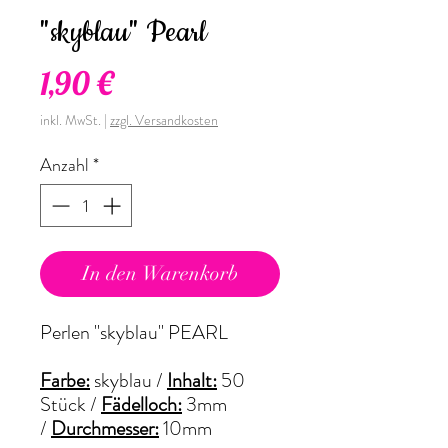
"skyblau" Pearl
Preis
1,90 €
inkl. MwSt.
|
zzgl. Versandkosten
Anzahl
*
In den Warenkorb
Perlen "skyblau" PEARL
Farbe:
skyblau /
Inhalt:
50
Stück /
Fädelloch:
3mm
/
Durchmesser:
10mm