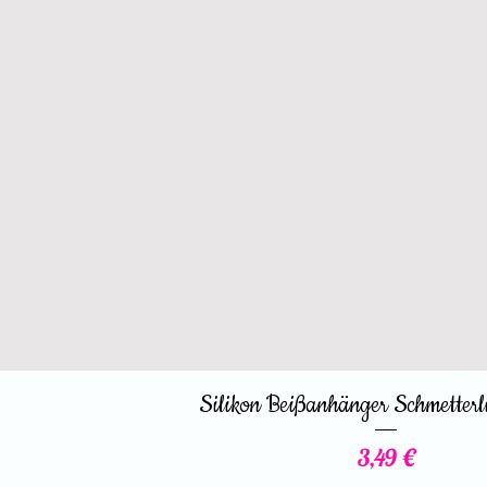
Silikon Beißanhänger Schmetterl
Preis
3,49 €