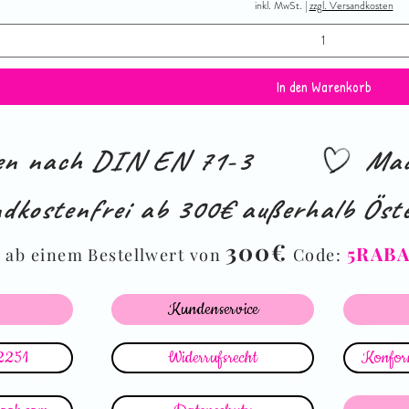
inkl. MwSt.
|
zzgl. Versandkosten
In den Warenkorb
ien nach DIN EN 71-3
Mad
dkostenfrei ab 300€ außerhalb Öste
%
300€
5RAB
ab einem Bestellwert von
Code:
Kundenservice
2251
Widerrufsrecht
Konform