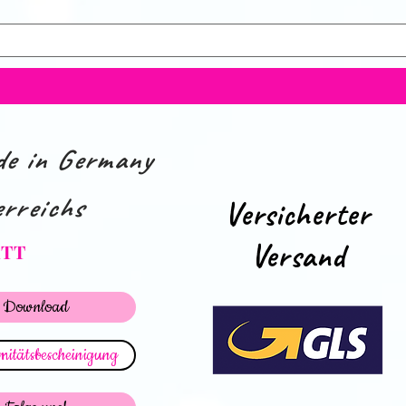
e in Germany
rreichs
Versicherter
Versand
ATT
Download
itätsbescheinigung