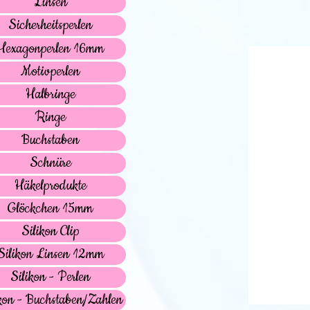
Linsen
Sicherheitsperlen
Hexagonperlen 16mm
Motivperlen
Halbringe
Ringe
Buchstaben
Schnüre
Häkelprodukte
Glöckchen 15mm
Silikon Clip
Silikon Linsen 12mm
Silikon - Perlen
kon - Buchstaben/Zahlen