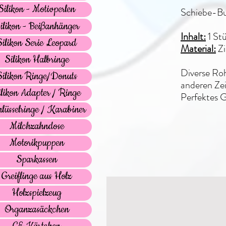
Silikon - Motivperlen
Schiebe-Bu
ilikon - Beißanhänger
Inhalt:
1 St
Silikon Serie Leopard
Material:
Zi
Silikon Halbringe
Diverse Roh
Silikon Ringe/Donuts
anderen Ze
ilikon Adapter / Ringe
Perfektes G
lüsselringe / Karabiner
Milchzahndose
Motorikpuppen
Sparkassen
Greiflinge aus Holz
Holzspielzeug
Organzasäckchen