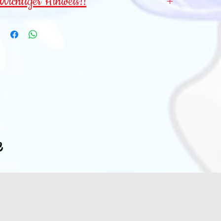
Wichtiger Hinweis!!
Wegen verschluckbarer Kleinteile für
Kinder
unter 3 Jahren NICHT geeignet
!
e