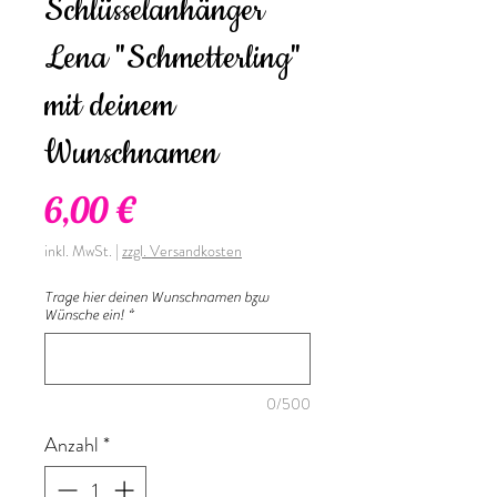
Schlüsselanhänger
Lena "Schmetterling"
mit deinem
Wunschnamen
Preis
6,00 €
inkl. MwSt.
|
zzgl. Versandkosten
Trage hier deinen Wunschnamen bzw
Wünsche ein!
*
0/500
Anzahl
*