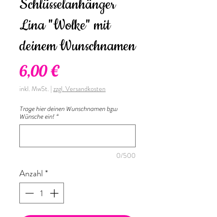
Schlüsselanhänger
Lina "Wolke" mit
deinem Wunschnamen
Preis
6,00 €
inkl. MwSt.
|
zzgl. Versandkosten
Trage hier deinen Wunschnamen bzw
Wünsche ein!
*
0/500
Anzahl
*