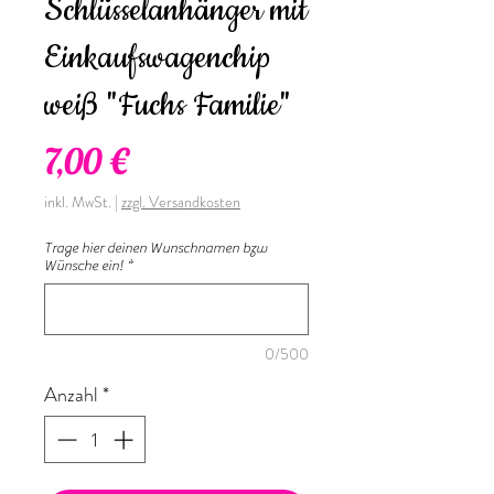
Schlüsselanhänger mit
Einkaufswagenchip
weiß "Fuchs Familie"
Preis
7,00 €
inkl. MwSt.
|
zzgl. Versandkosten
Trage hier deinen Wunschnamen bzw
Wünsche ein!
*
0/500
Anzahl
*