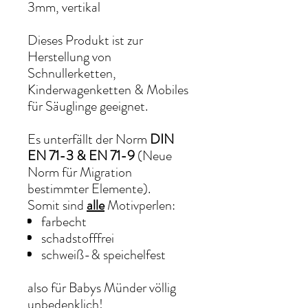
3mm, vertikal
Dieses Produkt ist zur
Herstellung von
Schnullerketten,
Kinderwagenketten & Mobiles
für Säuglinge geeignet.
Es unterfällt der Norm
DIN
EN 71-3 & EN 71-9
(Neue
Norm für Migration
bestimmter Elemente).
Somit sind
alle
Motivperlen:
farbecht
schadstofffrei
schweiß-& speichelfest
also für Babys Münder völlig
unbedenklich!