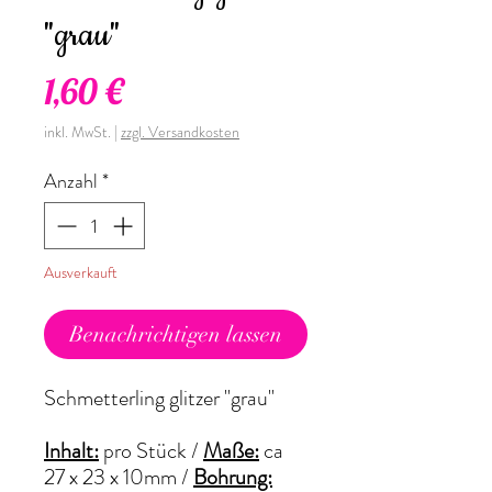
"grau"
Preis
1,60 €
inkl. MwSt.
|
zzgl. Versandkosten
Anzahl
*
Ausverkauft
Benachrichtigen lassen
Schmetterling glitzer "grau"
Inhalt:
pro Stück /
Maße:
ca
27 x 23 x 10mm /
Bohrung: