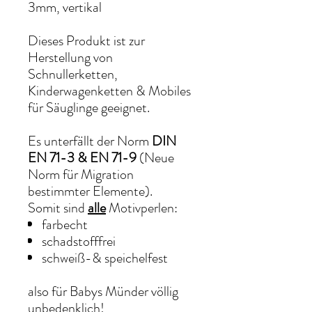
3mm, vertikal
Dieses Produkt ist zur
Herstellung von
Schnullerketten,
Kinderwagenketten & Mobiles
für Säuglinge geeignet.
Es unterfällt der Norm
DIN
EN 71-3 & EN 71-9
(Neue
Norm für Migration
bestimmter Elemente).
Somit sind
alle
Motivperlen:
farbecht
schadstofffrei
schweiß-& speichelfest
also für Babys Münder völlig
unbedenklich!