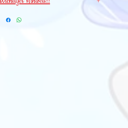
Wichtiger Hinweis!!
Wegen verschluckbarer Kleinteile für
Kinder
unter 3 Jahren NICHT geeignet
!