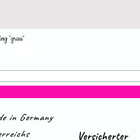
ing "grau"
e in Germany
rreichs
Versicherter