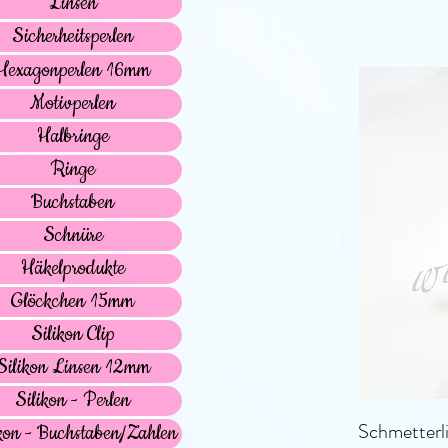
Linsen
Sicherheitsperlen
Hexagonperlen 16mm
Motivperlen
Halbringe
Ringe
Buchstaben
Schnüre
Häkelprodukte
Glöckchen 15mm
Silikon Clip
Silikon Linsen 12mm
Silikon - Perlen
Schmetterli
kon - Buchstaben/Zahlen