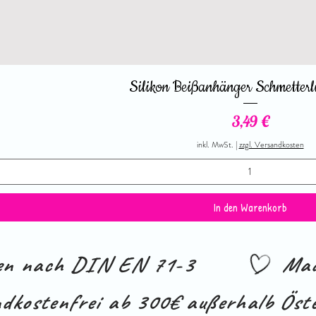
Silikon Beißanhänger Schmetterl
Preis
3,49 €
inkl. MwSt.
|
zzgl. Versandkosten
In den Warenkorb
ien nach DIN EN 71-3
Mad
dkostenfrei ab 300€ außerhalb Öste