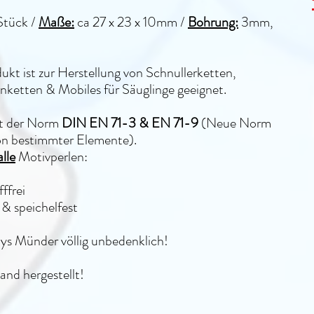
Stück /
Maße:
ca 27 x 23 x 10mm /
Bohrung:
3mm,
ukt ist zur Herstellung von Schnullerketten,
ketten & Mobiles für Säuglinge geeignet.
lt der Norm
DIN EN 71-3 & EN 71-9
(Neue Norm
on bestimmter Elemente).
alle
Motivperlen:
ffrei
& speichelfest
bys Münder völlig unbedenklich!
and hergestellt!