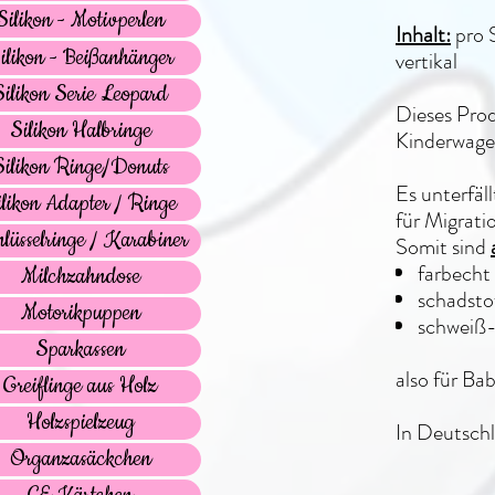
Silikon - Motivperlen
Inhalt:
pro 
ilikon - Beißanhänger
vertikal
Silikon Serie Leopard
Dieses Prod
Silikon Halbringe
Kinderwagen
Silikon Ringe/Donuts
Es unterfäl
ilikon Adapter / Ringe
für Migrati
lüsselringe / Karabiner
Somit sind
farbecht
Milchzahndose
schadstof
Motorikpuppen
schweiß-
Sparkassen
also für Ba
Greiflinge aus Holz
Holzspielzeug
In Deutschl
Organzasäckchen