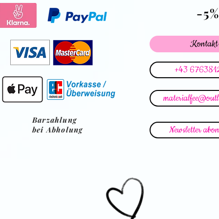
-5
Kontakt
+43 676381
materialfee@out
Barzahlung
Newsletter abon
bei Abholung