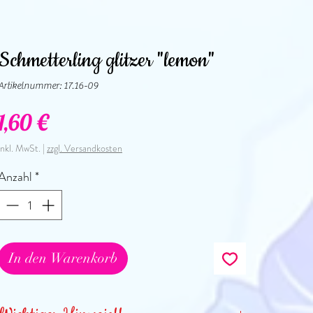
Schmetterling glitzer "lemon"
Artikelnummer: 17.16-09
Preis
1,60 €
inkl. MwSt.
|
zzgl. Versandkosten
Anzahl
*
In den Warenkorb