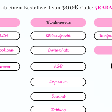
%
300€
5RAB
ab einem Bestellwert von
Code:
Kundenservice
2251
Widerrufsrecht
Konform
look.com
Datenschutz
nieren
AGB
Impressum
Versand
Zahlung