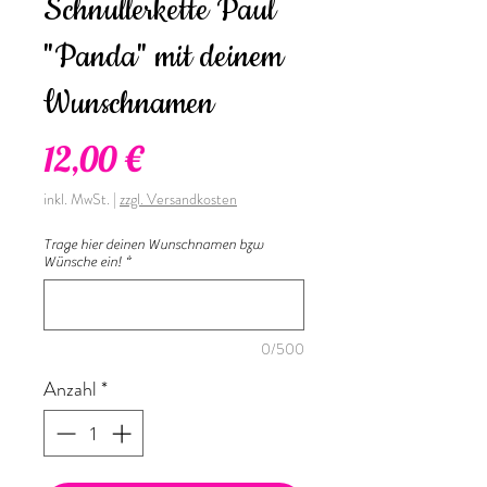
Schnullerkette Paul
"Panda" mit deinem
Wunschnamen
Preis
12,00 €
inkl. MwSt.
|
zzgl. Versandkosten
Trage hier deinen Wunschnamen bzw
Wünsche ein!
*
0/500
Anzahl
*