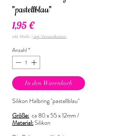
"pastellblau"
Preis
1,95 €
inkl. MwSt.
|
zzgl. Versandkosten
Anzahl
*
In den Warenkorb
Silikon Halbring "pastellblau"
Größe:
ca 80 x 55 x 12mm /
Material:
Silikon