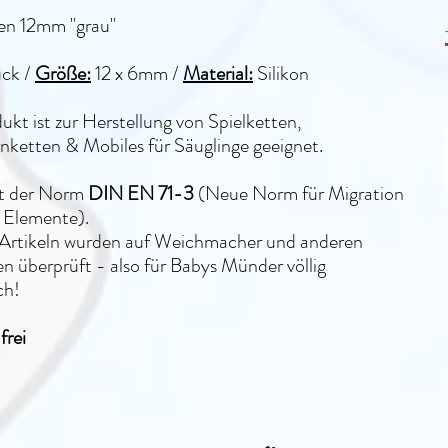
sen 12mm "grau"
ück /
Größe:
12 x 6mm
/
Material:
Silikon
ukt ist zur Herstellung von Spielketten,
ketten & Mobiles für Säuglinge geeignet.
lt der Norm
DIN EN 71-3
(Neue Norm für Migration
 Elemente).
n Artikeln wurden auf Weichmacher und anderen
n überprüft - also für Babys Münder völlig
ch!
rei