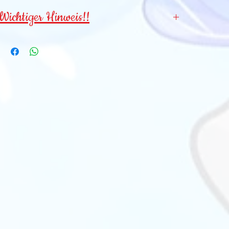
Wichtiger Hinweis!!
Wegen verschluckbarer Kleinteile für
Kinder
unter 3 Jahren NICHT geeignet
!