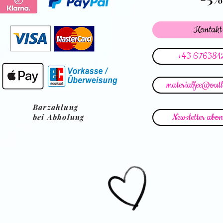
Kontakt
+43 676381
materialfee@out
Barzahlung
Newsletter abon
bei Abholung