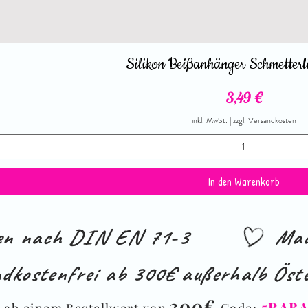
Silikon Beißanhänger Schmetterl
Preis
3,49 €
inkl. MwSt.
|
zzgl. Versandkosten
In den Warenkorb
ien nach DIN EN 71-3
Mad
dkostenfrei ab 300€ außerhalb Öste
%
300€
5RAB