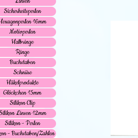
Linsen
Sicherheitsperlen
Hexagonperlen 16mm
Motivperlen
Halbringe
Ringe
Buchstaben
Schnüre
Häkelprodukte
Glöckchen 15mm
Silikon Clip
Silikon Linsen 12mm
Silikon - Perlen
kon - Buchstaben/Zahlen