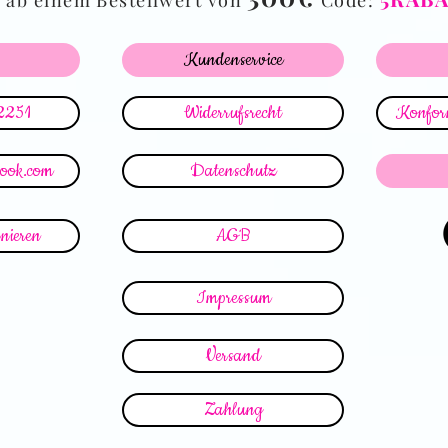
ab einem Bestellwert von
Code:
Kundenservice
2251
Widerrufsrecht
Konform
look.com
Datenschutz
nieren
AGB
Impressum
Versand
Zahlung