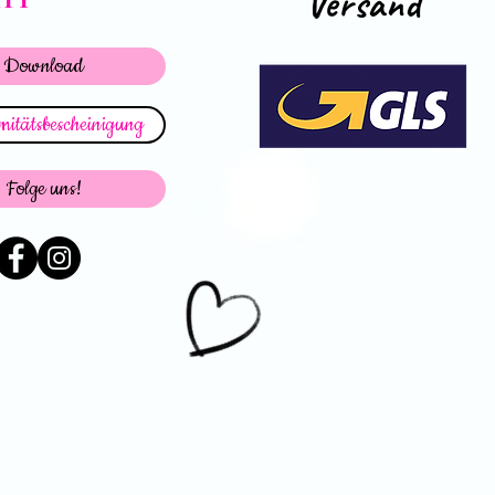
Versand
Download
itätsbescheinigung
Folge uns!