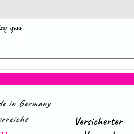
ing "grau"
e in Germany
rreichs
Versicherter
ATT