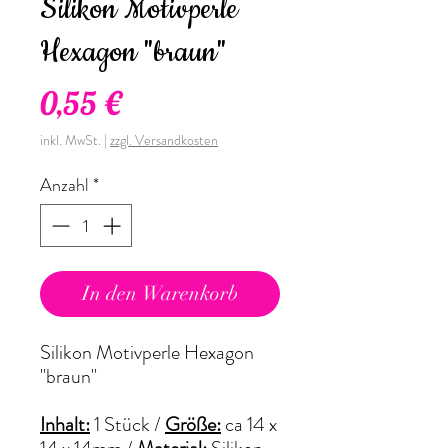
Silikon Motivperle
Hexagon "braun"
Preis
0,55 €
inkl. MwSt.
|
zzgl. Versandkosten
Anzahl
*
In den Warenkorb
Silikon Motivperle Hexagon
"braun"
Inhalt:
1 Stück /
Größe:
ca 14 x