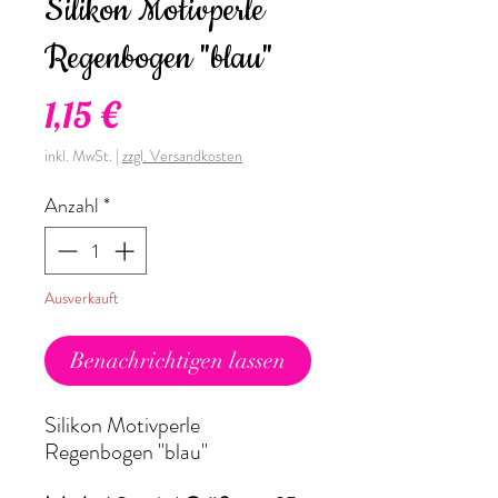
Silikon Motivperle
Regenbogen "blau"
Preis
1,15 €
inkl. MwSt.
|
zzgl. Versandkosten
Anzahl
*
Ausverkauft
Benachrichtigen lassen
Silikon Motivperle
Regenbogen "blau"