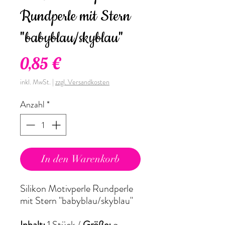
Rundperle mit Stern
"babyblau/skyblau"
Preis
0,85 €
inkl. MwSt.
|
zzgl. Versandkosten
Anzahl
*
In den Warenkorb
Silikon Motivperle Rundperle
mit Stern "babyblau/skyblau"
Inhalt:
1 Stück /
Größe:
ø