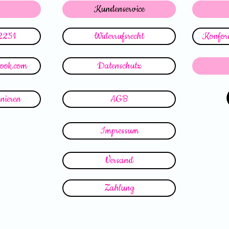
Kundenservice
2251
Widerrufsrecht
Konform
look.com
Datenschutz
nieren
AGB
Impressum
Versand
Zahlung