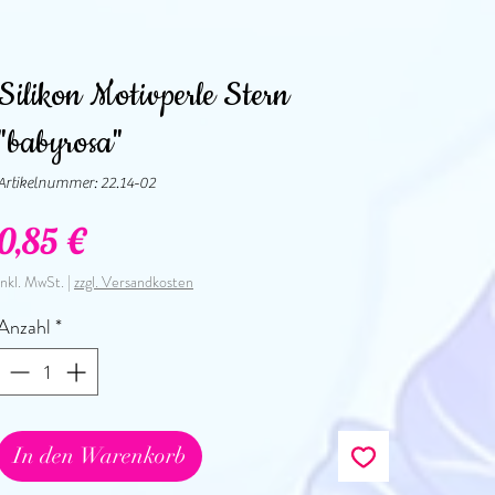
Silikon Motivperle Stern
"babyrosa"
Artikelnummer: 22.14-02
Preis
0,85 €
inkl. MwSt.
|
zzgl. Versandkosten
Anzahl
*
In den Warenkorb