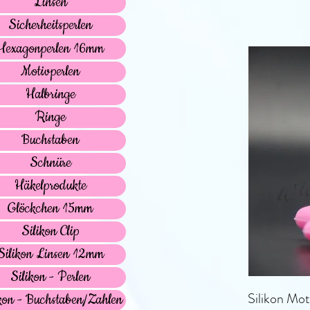
Linsen
Sicherheitsperlen
Hexagonperlen 16mm
Motivperlen
Halbringe
Ringe
Buchstaben
Schnüre
Häkelprodukte
Glöckchen 15mm
Silikon Clip
Silikon Linsen 12mm
Silikon - Perlen
Silikon Mot
kon - Buchstaben/Zahlen