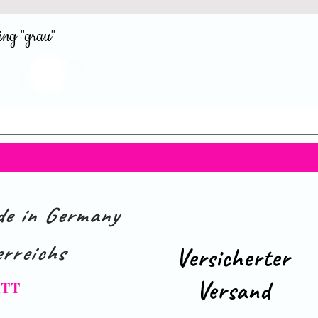
ing "grau"
e in Germany
rreichs
Versicherter
Versand
ATT