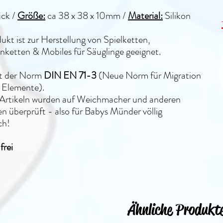
ück /
Größe:
ca 38 x 38 x 10mm
/
Material:
Silikon
ukt ist zur Herstellung von Spielketten,
ketten & Mobiles für Säuglinge geeignet.
lt der Norm
DIN EN 71-3
(Neue Norm für Migration
 Elemente).
n Artikeln wurden auf Weichmacher und anderen
n überprüft - also für Babys Münder völlig
ch!
rei
Ähnliche Produkt