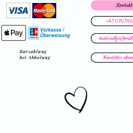
Kontakt
+43 676381
materialfee@out
Barzahlung
Newsletter abon
bei Abholung