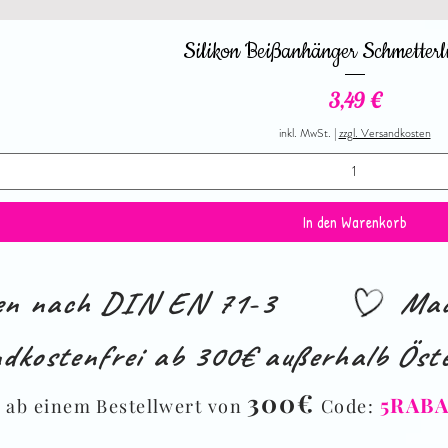
Silikon Beißanhänger Schmetterl
Preis
3,49 €
inkl. MwSt.
|
zzgl. Versandkosten
In den Warenkorb
ien nach DIN EN 71-3
Mad
dkostenfrei ab 300€ außerhalb Öste
%
300€
5RAB
ab einem Bestellwert von
Code: