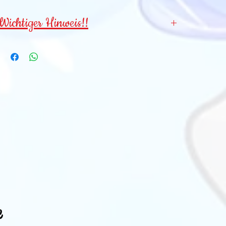
Wichtiger Hinweis!!
Wegen verschluckbarer Kleinteile für
Kinder
unter 3 Jahren NICHT geeignet!
e