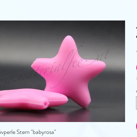
ivperle Stern "babyrosa"