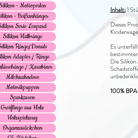
Silikon - Motivperlen
Inhalt:
1 St
ilikon - Beißanhänger
Dieses Prod
Silikon Serie Leopard
Kinderwagen
Silikon Halbringe
Es unterfäl
Silikon Ringe/Donuts
bestimmter
ilikon Adapter / Ringe
Die Siliko
lüsselringe / Karabiner
Schadstoffe
unbedenkli
Milchzahndose
Motorikpuppen
100% BPA f
Sparkassen
Greiflinge aus Holz
Holzspielzeug
Organzasäckchen