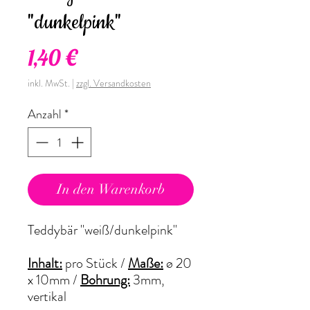
"dunkelpink"
Preis
1,40 €
inkl. MwSt.
|
zzgl. Versandkosten
Anzahl
*
In den Warenkorb
Teddybär "weiß/dunkelpink"
Inhalt:
pro Stück /
Maße:
ø 20
x 10mm /
Bohrung:
3mm,
vertikal