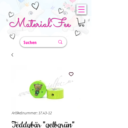
MaterialFee
Artikelnummer: 17.43-12
Teddybär "gelbgrün"