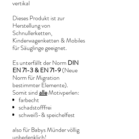
vertikal
Dieses Produkt ist zur
Herstellung von
Schnullerketten,
Kinderwagenketten & Mobiles
für Säuglinge geeignet.
Es unterfällt der Norm
DIN
EN 71-3 & EN 71-9
(Neue
Norm für Migration
bestimmter Elemente).
Somit sind
alle
Motivperlen:
farbecht
schadstofffrei
schweiß-& speichelfest
also für Babys Münder völlig
unbedenklich!