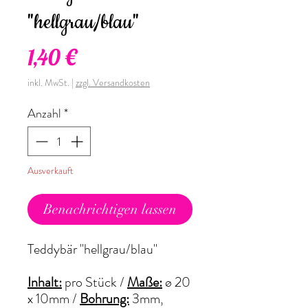
"hellgrau/blau"
Preis
1,40 €
inkl. MwSt.
|
zzgl. Versandkosten
Anzahl
*
Ausverkauft
Benachrichtigen lassen
Teddybär "hellgrau/blau"
Inhalt:
pro Stück /
Maße:
ø 20
x 10mm /
Bohrung:
3mm,