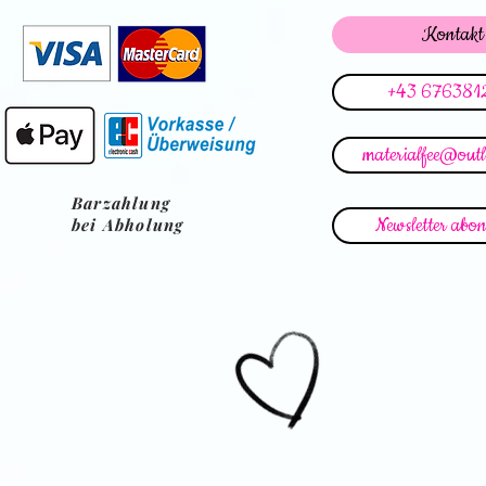
Kontakt
+43 676381
materialfee@out
Barzahlung
Newsletter abon
bei Abholung