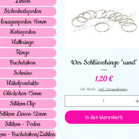
Linsen
Sicherheitsperlen
Hexagonperlen 16mm
Motivperlen
Halbringe
Ringe
Schnellansicht
10er Schlüsselringe "rund"
Buchstaben
Schnüre
Preis
1,20 €
Häkelprodukte
inkl. MwSt.
|
zzgl. Versandkosten
Glöckchen 15mm
Silikon Clip
Silikon Linsen 12mm
In den Warenkorb
Silikon - Perlen
kon - Buchstaben/Zahlen