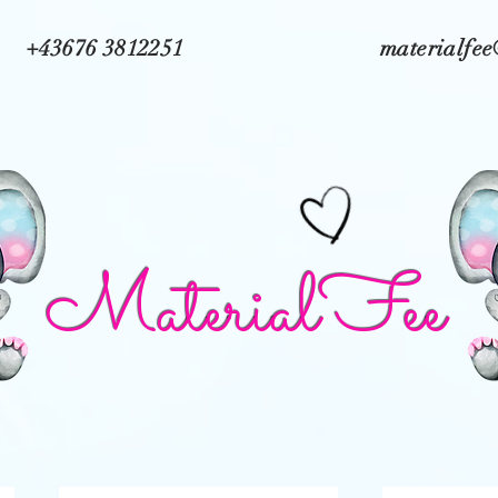
+43676 3812251
materialfe
MaterialFee