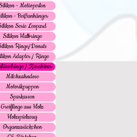
Silikon - Motivperlen
ilikon - Beißanhänger
Silikon Serie Leopard
Silikon Halbringe
Silikon Ringe/Donuts
ilikon Adapter / Ringe
lüsselringe / Karabiner
Milchzahndose
Motorikpuppen
Sparkassen
Greiflinge aus Holz
Holzspielzeug
Organzasäckchen