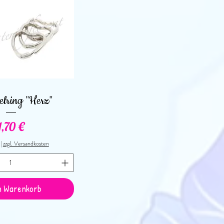
nellansicht
elring "Herz"
Preis
1,70 €
|
zzgl. Versandkosten
n Warenkorb