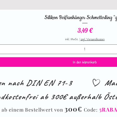
Schnellansicht
Silikon Beißanhänger Schmetterling "
Preis
3,49 €
inkl. MwSt.
|
zzgl. Versandkosten
In den Warenkorb
ien nach DIN EN 71-3
Mad
dkostenfrei ab 300€ außerhalb Öste
%
300€
5RAB
ab einem Bestellwert von
Code: