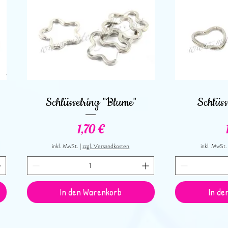
Schnellansicht
Sch
Schlüsselring "Blume"
Schlüss
Preis
1,70 €
inkl. MwSt.
|
zzgl. Versandkosten
inkl. MwSt.
In den Warenkorb
In de