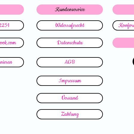
Kundenservice
2251
Widerrufsrecht
Konform
look.com
Datenschutz
nieren
AGB
Impressum
Versand
Zahlung