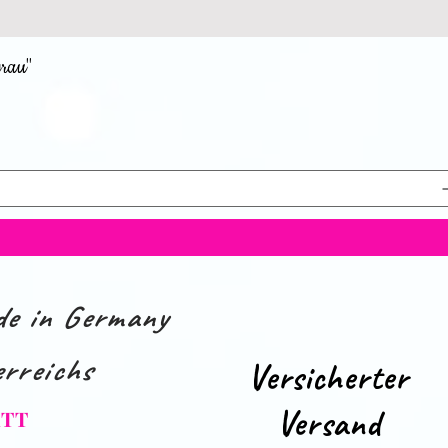
grau"
e in Germany
rreichs
Versicherter
Versand
ATT